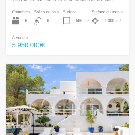
Chambres
Salles de bain
Surface
Surface du terrain
6
586
m²
4.000
m²
6
À vendre
5.950.000€