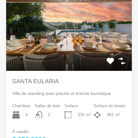
SANTA EULARIA
Villa de standing avec piscine et licence touristique
Chambres
Salles de bain
Surface
Surface du terrain
5
370
m²
943
m²
5
À vendre