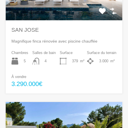
SAN JOSE
Magnifique finca rénovée avec piscine chauffée
Chambres
Salles de bain
Surface
Surface du terrain
5
379
m²
3.000
m²
4
À vendre
3.290.000€