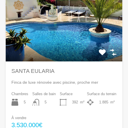
SANTA EULARIA
Finca de luxe rénovée avec piscine, proche mer
Chambres
Salles de bain
Surface
Surface du terrain
5
392
m²
1.885
m²
5
À vendre
3.530.000€