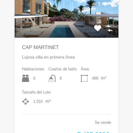
CAP MARTINET
Lujosa villa en primera línea
Habitaciones
Cuartos de baño
Área
m²
6
488
6
Tamaño del Lote
m²
1.010
Se vende