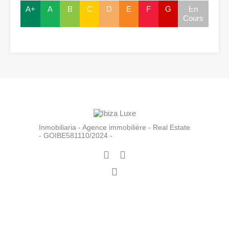
A+
A
B
C
D
E
F
G
En
Cours
Inmobiliaria - Agence immobilière - Real Estate
- GOIBE581110/2024 -