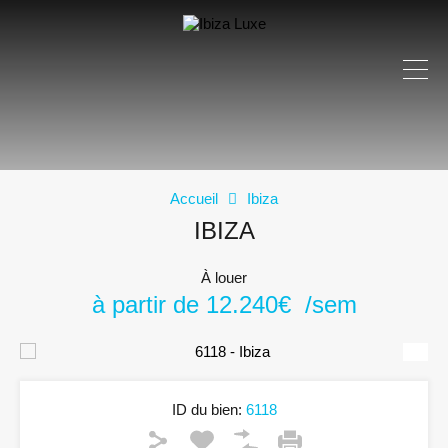
Accueil
Ibiza
IBIZA
À louer
à partir de 12.240€ /sem
ID du bien:
6118